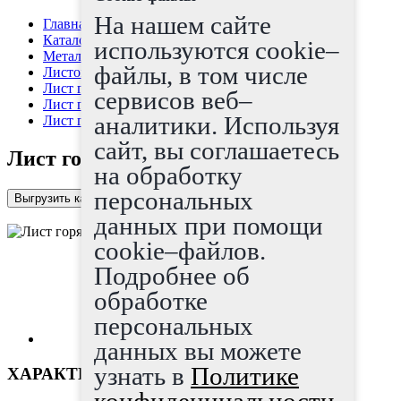
На нашем сайте
Главная страница
Каталог
используются cookie–
Металлопрокат
файлы, в том числе
Листовой прокат
Лист г/к
сервисов веб–
Лист горячекатаный
аналитики. Используя
Лист горячекатаный 10х2000х6000
сайт, вы соглашаетесь
Лист горячекатаный 10х2000х6000
на обработку
персональных
Выгрузить каталог в Excel
данных при помощи
cookie–файлов.
Подробнее об
обработке
персональных
данных вы можете
узнать в
Политике
ХАРАКТЕРИСТИКИ