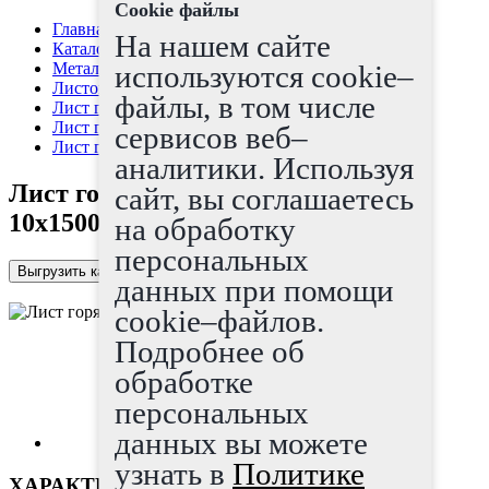
Cookie файлы
Главная страница
На нашем сайте
Каталог
Металлопрокат
используются cookie–
Листовой прокат
файлы, в том числе
Лист г/к
Лист горячекатаный
сервисов веб–
Лист горячекатаный низколегир 10х1500х6000
аналитики. Используя
Лист горячекатаный низколегир
сайт, вы соглашаетесь
10х1500х6000
на обработку
персональных
Выгрузить каталог в Excel
данных при помощи
cookie–файлов.
Подробнее об
обработке
персональных
данных вы можете
узнать в
Политике
ХАРАКТЕРИСТИКИ