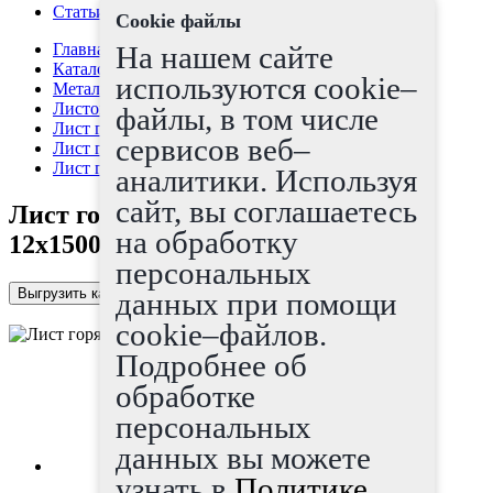
Статьи
Cookie файлы
Главная страница
На нашем сайте
Каталог
используются cookie–
Металлопрокат
Листовой прокат
файлы, в том числе
Лист г/к
сервисов веб–
Лист горячекатаный
Лист горячекатаный низколегир 12х1500х6000
аналитики. Используя
сайт, вы соглашаетесь
Лист горячекатаный низколегир
на обработку
12х1500х6000
персональных
Выгрузить каталог в Excel
данных при помощи
cookie–файлов.
Подробнее об
обработке
персональных
данных вы можете
узнать в
Политике