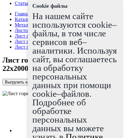
Статьи
Cookie файлы
Главная страница
На нашем сайте
Каталог
используются cookie–
Металлопрокат
Листовой прокат
файлы, в том числе
Лист г/к
сервисов веб–
Лист горячекатаный
Лист горячекатаный низколегир 22х2000х6000
аналитики. Используя
сайт, вы соглашаетесь
Лист горячекатаный низколегир
на обработку
22х2000х6000
персональных
Выгрузить каталог в Excel
данных при помощи
cookie–файлов.
Подробнее об
обработке
персональных
данных вы можете
узнать в
Политике