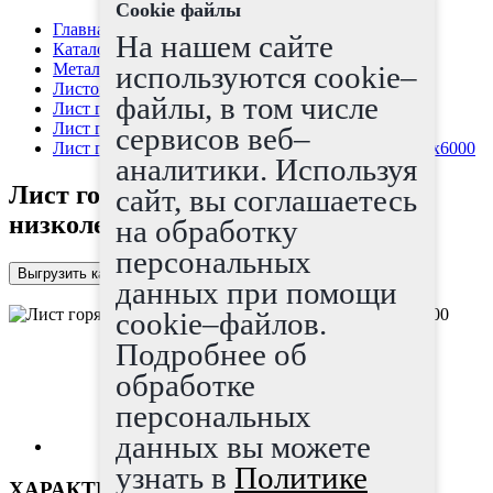
Cookie файлы
Главная страница
На нашем сайте
Каталог
Металлопрокат
используются cookie–
Листовой прокат
файлы, в том числе
Лист г/к
Лист г/к низколегированный
сервисов веб–
Лист горячекатаный низколегированный 30х2000х6000
аналитики. Используя
Лист горячекатаный
сайт, вы соглашаетесь
низколегированный 30х2000х6000
на обработку
персональных
Выгрузить каталог в Excel
данных при помощи
cookie–файлов.
Подробнее об
обработке
персональных
данных вы можете
узнать в
Политике
ХАРАКТЕРИСТИКИ