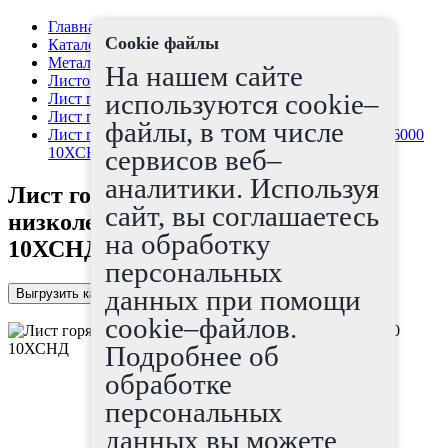
Главная страница
Cookie файлы
Каталог
Металлопрокат
На нашем сайте
Листовой прокат
используются cookie–
Лист г/к
Лист г/к низколегированный
файлы, в том числе
Лист горячекатаный низколегированный 5х1500х6000
10ХСНД
сервисов веб–
аналитики. Используя
Лист горячекатаный
сайт, вы соглашаетесь
низколегированный 5х1500х6000
на обработку
10ХСНД
персональных
данных при помощи
Выгрузить каталог в Excel
cookie–файлов.
Подробнее об
обработке
персональных
данных вы можете