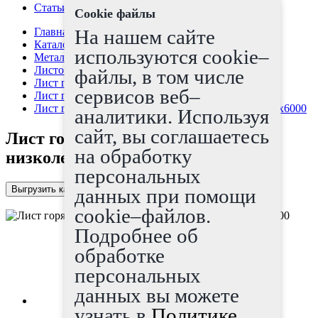
Статьи
Cookie файлы
Главная страница
На нашем сайте
Каталог
используются cookie–
Металлопрокат
Листовой прокат
файлы, в том числе
Лист г/к
сервисов веб–
Лист г/к низколегированный
Лист горячекатаный низколегированный 70х2000х6000
аналитики. Используя
сайт, вы соглашаетесь
Лист горячекатаный
на обработку
низколегированный 70х2000х6000
персональных
Выгрузить каталог в Excel
данных при помощи
cookie–файлов.
Подробнее об
обработке
персональных
данных вы можете
узнать в
Политике