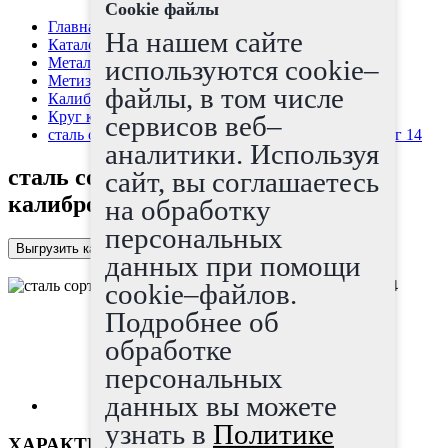
Cookie файлы
Главная страница
На нашем сайте
Каталог
Металлопрокат
используются cookie–
Метизы
файлы, в том числе
Калибровка, серебрянка
Круг калиброванный
сервисов веб–
сталь сортовая холоднотянутая калиброванная круг 14
аналитики. Используя
сталь сортовая холоднотянутая
сайт, вы соглашаетесь
калиброванная круг 14
на обработку
персональных
Выгрузить каталог в Excel
данных при помощи
cookie–файлов.
Подробнее об
обработке
персональных
данных вы можете
узнать в
Политике
ХАРАКТЕРИСТИКИ