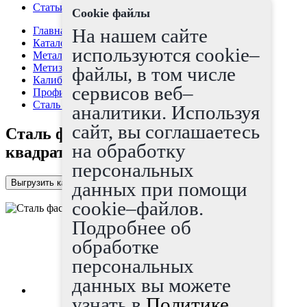
Статьи
Cookie файлы
Главная страница
На нашем сайте
Каталог
используются cookie–
Металлопрокат
Метизы
файлы, в том числе
Калибровка, серебрянка
сервисов веб–
Профиль фасонный квадрат
Сталь фасонная профилированная квадрат 20
аналитики. Используя
сайт, вы соглашаетесь
Сталь фасонная профилированная
на обработку
квадрат 20
персональных
Выгрузить каталог в Excel
данных при помощи
cookie–файлов.
Подробнее об
обработке
персональных
данных вы можете
узнать в
Политике