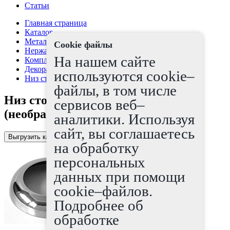
Статьи
Главная страница
Каталог
Металлопрокат
Cookie файлы
Нержавеющая сталь
На нашем сайте
Комплектующие для лестничных ограждений
Декоративный низ стойки
используются cookie–
Низ стойки квадратный (необработанный)
файлы, в том числе
Низ стойки квадратный
сервисов веб–
(необработанный)
аналитики. Используя
сайт, вы соглашаетесь
Выгрузить каталог в Excel
на обработку
персональных
данных при помощи
cookie–файлов.
Подробнее об
обработке