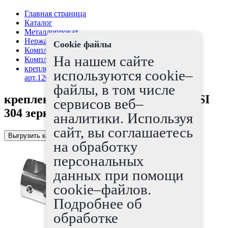
Главная страница
Каталог
Металлопрокат
Нержавеющая сталь
Cookie файлы
Комплектующие для лестничных ограждений
На нашем сайте
Комплектующие для лестниц
крепление ригеля под сварку 12 AISI 304 зеркало
используются cookie–
арт.1205521
файлы, в том числе
крепление ригеля под сварку 12 AISI
сервисов веб–
304 зеркало арт.1205521
аналитики. Используя
сайт, вы соглашаетесь
Выгрузить каталог в Excel
на обработку
персональных
данных при помощи
cookie–файлов.
Подробнее об
обработке