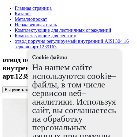
Главная страница
Каталог
Металлопрокат
Нержавеющая сталь
Комплектующие для лестничных ограждений
Комплектующие для лестниц
отвод поручня регулируемый внутренний AISI 304 16
зеркало арт.1239163
Cookie файлы
отвод поручня регулируемый
На нашем сайте
внутренний AISI 304 16 зеркало
используются cookie–
арт.1239163
файлы, в том числе
Выгрузить каталог в Excel
сервисов веб–
аналитики. Используя
сайт, вы соглашаетесь
на обработку
персональных
данных при помощи