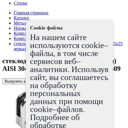
Статьи
Главная страница
Каталог
Металлопрокат
Cookie файлы
Нержавеющая сталь
Комплектующие для лестничных ограждений
На нашем сайте
Комплектующие для лестниц
используются cookie–
стеклодержатель для трубы 38 (8мм) AISI 304 45х45х25
зеркало арт.1202509
файлы, в том числе
сервисов веб–
стеклодержатель для трубы 38 (8мм)
аналитики. Используя
AISI 304 45х45х25 зеркало арт.1202509
сайт, вы соглашаетесь
Выгрузить каталог в Excel
на обработку
персональных
данных при помощи
cookie–файлов.
Подробнее об
обработке