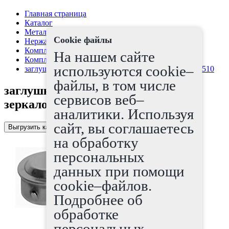
Главная страница
Каталог
Металлопрокат
Cookie файлы
Нержавеющая сталь
Комплектующие для лестничных ограждений
На нашем сайте
Комплектующие для лестниц
используются cookie–
заглушка для трубы AISI 304 25,4 зеркало арт.1202510
файлы, в том числе
заглушка для трубы AISI 304 25,4
сервисов веб–
зеркало арт.1202510
аналитики. Используя
сайт, вы соглашаетесь
Выгрузить каталог в Excel
на обработку
персональных
данных при помощи
cookie–файлов.
Подробнее об
обработке
персональных