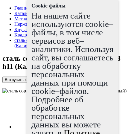
Cookie файлы
Главная страница
Каталог
На нашем сайте
Металлопрокат
используются cookie–
Нержавеющая сталь
Круг, квадрат, шестигранник
файлы, в том числе
Квадрат нержавеющий никельсодержащий
сервисов веб–
сталь сорт нерж никел квадрат х/т 8 h11
(Калиброванный)
аналитики. Используя
сайт, вы соглашаетесь
сталь сорт нерж никел квадрат х/т 8
на обработку
h11 (Калиброванный)
персональных
Выгрузить каталог в Excel
данных при помощи
cookie–файлов.
Подробнее об
обработке
персональных
данных вы можете
узнать в
Политике