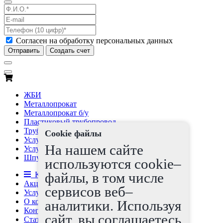
Согласен на обработку персональных данных
Отправить
Создать счет
ЖБИ
Металлопрокат
Металлопрокат б/у
Пластиковый трубопровод
Трубы бу
Cookie файлы
Услуги
На нашем сайте
Услуги по трубам б/у
Шпунт Ларсена
используются cookie–
файлы, в том числе
Каталог товаров
Акции
сервисов веб–
Услуги
О компании
аналитики. Используя
Контакты
сайт, вы соглашаетесь
Статьи