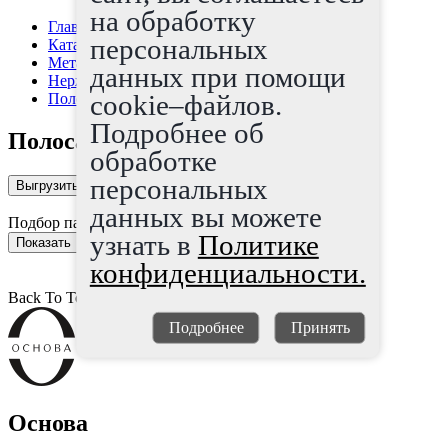
на обработку
Главная страница
персональных
Каталог
Металлопрокат
данных при помощи
Нержавеющая сталь
cookie–файлов.
Полоса, уголок, швеллер
Подробнее об
Полоса, уголок, швеллер
обработке
персональных
Выгрузить каталог в Excel
данных вы можете
Подбор параметров
узнать в
Политике
конфиденциальности.
Back To Top
Подробнее
Принять
Основа