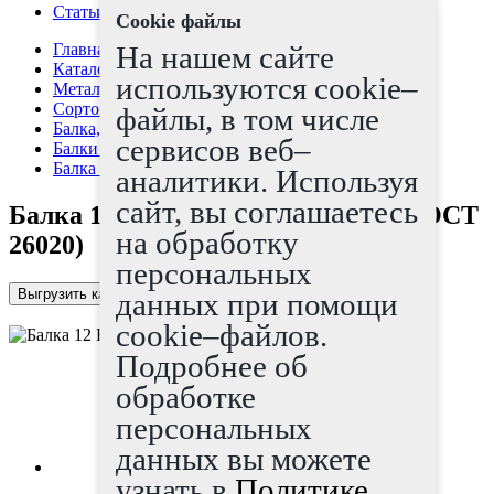
Статьи
Cookie файлы
Главная страница
На нашем сайте
Каталог
используются cookie–
Металлопрокат
Сортовой прокат
файлы, в том числе
Балка, швеллер
сервисов веб–
Балки (Двутавр)
Балка 12 Б1 ГОСТ Р 57837-2017 (ГОСТ 26020)
аналитики. Используя
сайт, вы соглашаетесь
Балка 12 Б1 ГОСТ Р 57837-2017 (ГОСТ
на обработку
26020)
персональных
Выгрузить каталог в Excel
данных при помощи
cookie–файлов.
Подробнее об
обработке
персональных
данных вы можете
узнать в
Политике