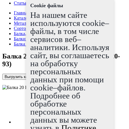
Статьи
Cookie файлы
Главная страница
На нашем сайте
Каталог
используются cookie–
Металлопрокат
Сортовой прокат
файлы, в том числе
Балка, швеллер
сервисов веб–
Балки (Двутавр)
Балка 20 Б2 ГОСТ Р 57837(АСЧМ 20-93)
аналитики. Используя
сайт, вы соглашаетесь
Балка 20 Б2 ГОСТ Р 57837(АСЧМ 20-
на обработку
93)
персональных
Выгрузить каталог в Excel
данных при помощи
cookie–файлов.
Подробнее об
обработке
персональных
данных вы можете
узнать в
Политике