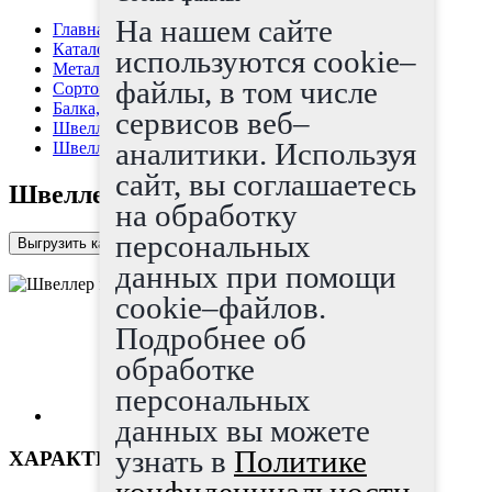
На нашем сайте
Главная страница
Каталог
используются cookie–
Металлопрокат
файлы, в том числе
Сортовой прокат
Балка, швеллер
сервисов веб–
Швеллер гнутый
аналитики. Используя
Швеллер гнутый 180x70x6
сайт, вы соглашаетесь
Швеллер гнутый 180x70x6
на обработку
персональных
Выгрузить каталог в Excel
данных при помощи
cookie–файлов.
Подробнее об
обработке
персональных
данных вы можете
узнать в
Политике
ХАРАКТЕРИСТИКИ