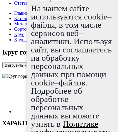
Статьи
На нашем сайте
Главная страница
используются cookie–
Каталог
файлы, в том числе
Металлопрокат
Сортовой прокат
сервисов веб–
Круг
аналитики. Используя
Круг горячекатаный 22
сайт, вы соглашаетесь
Круг горячекатаный 22
на обработку
персональных
Выгрузить каталог в Excel
данных при помощи
cookie–файлов.
Подробнее об
обработке
персональных
данных вы можете
узнать в
Политике
ХАРАКТЕРИСТИКИ