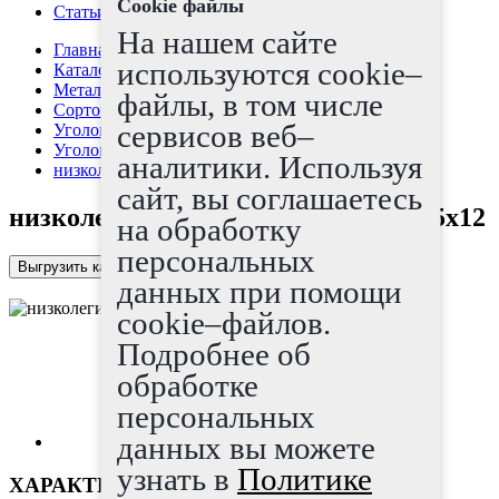
Cookie файлы
Статьи
На нашем сайте
Главная страница
используются cookie–
Каталог
Металлопрокат
файлы, в том числе
Сортовой прокат
сервисов веб–
Уголок
Уголок неравнополочный
аналитики. Используя
низколегированный уголок 200х125х12
сайт, вы соглашаетесь
низколегированный уголок 200х125х12
на обработку
персональных
Выгрузить каталог в Excel
данных при помощи
cookie–файлов.
Подробнее об
обработке
персональных
данных вы можете
узнать в
Политике
ХАРАКТЕРИСТИКИ