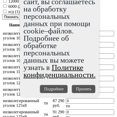
сайт, вы соглашаетесь
12000 (
49
)
6000 (
28
)
на обработку
н/д (
1
)
персональных
данных при помощи
Ед.
Наименование
Цена
изм
cookie–файлов.
низколегированный
82 790
тн
Подробнее об
уголок 100х10
руб.
тн
обработке
низколегированный
84 290
тн
уголок 100х7
руб.
тн
персональных
низколегированный
82 290
тн
данных вы можете
уголок 100х8
руб.
тн
узнать в
Политике
низколегированный
87 290
тн
уголок 110х8
руб.
тн
конфиденциальности.
низколегированный
90 290
тн
уголок 125х10
руб.
тн
Подробнее
Принять
низколегированный
89 790
тн
уголок 125х12
руб.
тн
низколегированный
87 290
тн
уголок 125х8
руб.
тн
низколегированный
91 290
тн
уголок 125х9
руб.