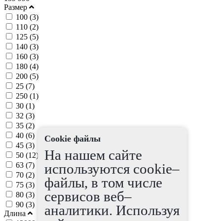
Размер
100 (
3
)
110 (
2
)
125 (
5
)
140 (
3
)
160 (
3
)
180 (
4
)
200 (
5
)
25 (
7
)
250 (
1
)
30 (
1
)
32 (
3
)
35 (
2
)
40 (
6
)
Cookie файлы
45 (
3
)
На нашем сайте
50 (
12
)
63 (
7
)
используются cookie–
70 (
2
)
файлы, в том числе
75 (
3
)
сервисов веб–
80 (
3
)
90 (
3
)
аналитики. Используя
Длина