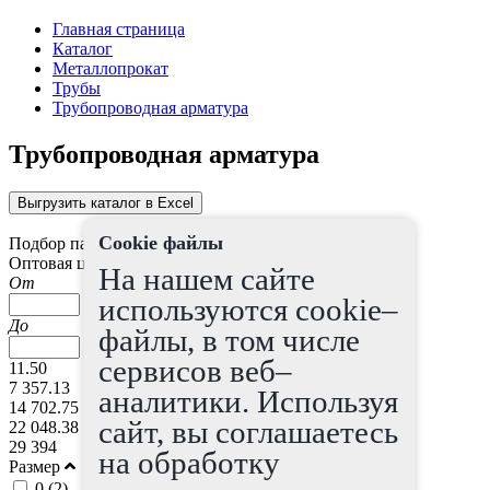
Главная страница
Каталог
Металлопрокат
Трубы
Трубопроводная арматура
Трубопроводная арматура
Выгрузить каталог в Excel
Cookie файлы
Подбор параметров
Оптовая цена
На нашем сайте
От
используются cookie–
До
файлы, в том числе
сервисов веб–
11.50
7 357.13
аналитики. Используя
14 702.75
сайт, вы соглашаетесь
22 048.38
29 394
на обработку
Размер
0 (
2
)