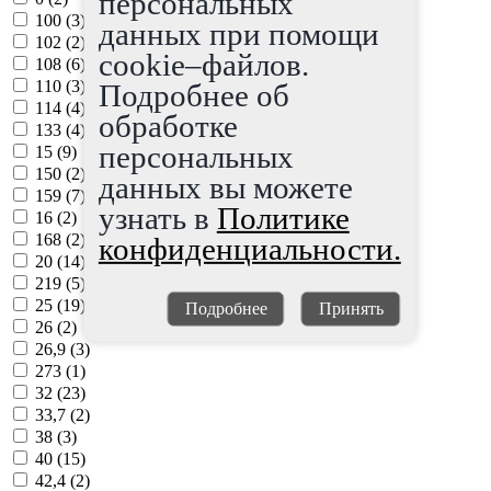
персональных
100 (
3
)
данных при помощи
102 (
2
)
cookie–файлов.
108 (
6
)
110 (
3
)
Подробнее об
114 (
4
)
обработке
133 (
4
)
персональных
15 (
9
)
150 (
2
)
данных вы можете
159 (
7
)
узнать в
Политике
16 (
2
)
168 (
2
)
конфиденциальности.
20 (
14
)
219 (
5
)
25 (
19
)
Подробнее
Принять
26 (
2
)
26,9 (
3
)
273 (
1
)
32 (
23
)
33,7 (
2
)
38 (
3
)
40 (
15
)
42,4 (
2
)