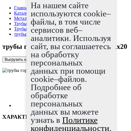
На нашем сайте
Главная страница
используются cookie–
Каталог
Металлопрокат
файлы, в том числе
Трубы
сервисов веб–
Трубы г/д
трубы горячедеформированные 121x20
аналитики. Используя
сайт, вы соглашаетесь
трубы горячедеформированные 121x20
на обработку
Выгрузить каталог в Excel
персональных
данных при помощи
cookie–файлов.
Подробнее об
обработке
персональных
данных вы можете
ХАРАКТЕРИСТИКИ
узнать в
Политике
конфиденциальности.