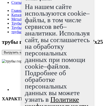
Статьи
На нашем сайте
Главная страница
используются cookie–
Каталог
файлы, в том числе
Металлопрокат
Трубы
сервисов веб–
Трубы г/д
аналитики. Используя
трубы горячедеформированные 127x25
сайт, вы соглашаетесь
трубы горячедеформированные 127x25
на обработку
персональных
Выгрузить каталог в Excel
данных при помощи
cookie–файлов.
Подробнее об
обработке
персональных
данных вы можете
узнать в
Политике
ХАРАКТЕРИСТИКИ