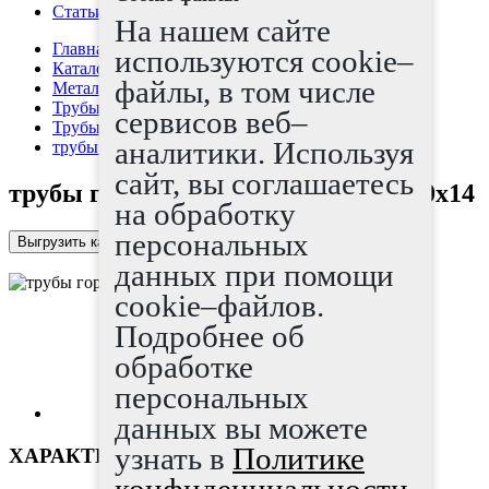
Статьи
На нашем сайте
Главная страница
используются cookie–
Каталог
файлы, в том числе
Металлопрокат
Трубы
сервисов веб–
Трубы г/д
аналитики. Используя
трубы горячедеформированные 140x14
сайт, вы соглашаетесь
трубы горячедеформированные 140x14
на обработку
персональных
Выгрузить каталог в Excel
данных при помощи
cookie–файлов.
Подробнее об
обработке
персональных
данных вы можете
узнать в
Политике
ХАРАКТЕРИСТИКИ