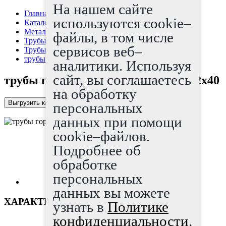
На нашем сайте
Главная страница
используются cookie–
Каталог
Металлопрокат
файлы, в том числе
Трубы
сервисов веб–
Трубы г/д
трубы горячедеформированные 152x40
аналитики. Используя
сайт, вы соглашаетесь
трубы горячедеформированные 152x40
на обработку
Выгрузить каталог в Excel
персональных
данных при помощи
cookie–файлов.
Подробнее об
обработке
персональных
данных вы можете
ХАРАКТЕРИСТИКИ
узнать в
Политике
конфиденциальности.