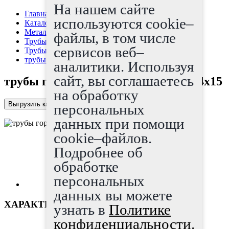
На нашем сайте
Главная страница
используются cookie–
Каталог
Металлопрокат
файлы, в том числе
Трубы
сервисов веб–
Трубы г/д
трубы горячедеформированные 194x15
аналитики. Используя
сайт, вы соглашаетесь
трубы горячедеформированные 194x15
на обработку
Выгрузить каталог в Excel
персональных
данных при помощи
cookie–файлов.
Подробнее об
обработке
персональных
данных вы можете
ХАРАКТЕРИСТИКИ
узнать в
Политике
конфиденциальности.