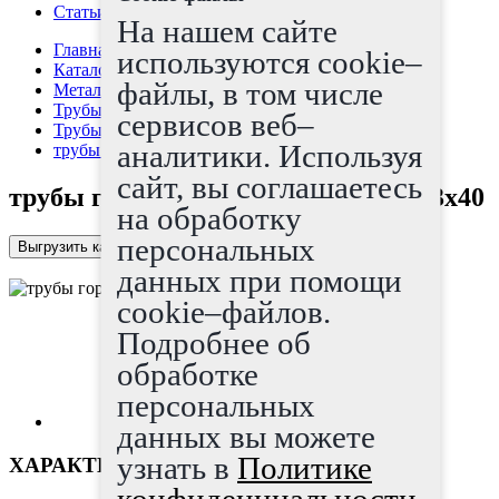
Статьи
На нашем сайте
Главная страница
используются cookie–
Каталог
файлы, в том числе
Металлопрокат
Трубы
сервисов веб–
Трубы г/д
аналитики. Используя
трубы горячедеформированные 203x40
сайт, вы соглашаетесь
трубы горячедеформированные 203x40
на обработку
персональных
Выгрузить каталог в Excel
данных при помощи
cookie–файлов.
Подробнее об
обработке
персональных
данных вы можете
узнать в
Политике
ХАРАКТЕРИСТИКИ