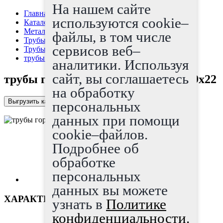
На нашем сайте
Главная страница
используются cookie–
Каталог
Металлопрокат
файлы, в том числе
Трубы
сервисов веб–
Трубы г/д
трубы горячедеформированные 299x22
аналитики. Используя
сайт, вы соглашаетесь
трубы горячедеформированные 299x22
на обработку
Выгрузить каталог в Excel
персональных
данных при помощи
cookie–файлов.
Подробнее об
обработке
персональных
данных вы можете
ХАРАКТЕРИСТИКИ
узнать в
Политике
конфиденциальности.