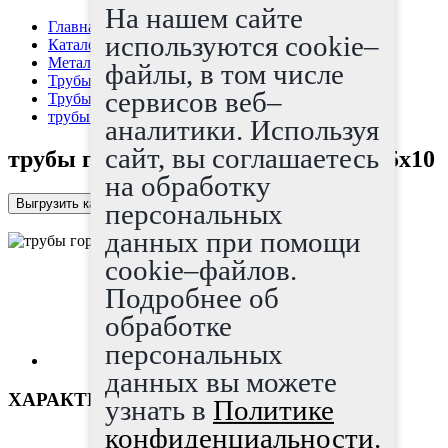
На нашем сайте
Главная страница
используются cookie–
Каталог
Металлопрокат
файлы, в том числе
Трубы
сервисов веб–
Трубы г/д
трубы горячедеформированные 325x10
аналитики. Используя
сайт, вы соглашаетесь
трубы горячедеформированные 325x10
на обработку
Выгрузить каталог в Excel
персональных
данных при помощи
cookie–файлов.
Подробнее об
обработке
персональных
данных вы можете
ХАРАКТЕРИСТИКИ
узнать в
Политике
конфиденциальности.