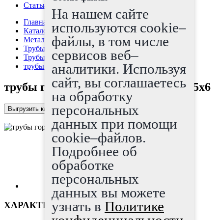
Статьи
На нашем сайте
Главная страница
используются cookie–
Каталог
файлы, в том числе
Металлопрокат
Трубы
сервисов веб–
Трубы г/д
аналитики. Используя
трубы горячедеформированные 63.5x6
сайт, вы соглашаетесь
трубы горячедеформированные 63.5x6
на обработку
персональных
Выгрузить каталог в Excel
данных при помощи
cookie–файлов.
Подробнее об
обработке
персональных
данных вы можете
узнать в
Политике
ХАРАКТЕРИСТИКИ