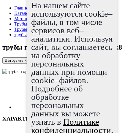
На нашем сайте
Главная страница
используются cookie–
Каталог
Металлопрокат
файлы, в том числе
Трубы
сервисов веб–
Трубы г/д
трубы горячедеформированные 73x8
аналитики. Используя
сайт, вы соглашаетесь
трубы горячедеформированные 73x8
на обработку
Выгрузить каталог в Excel
персональных
данных при помощи
cookie–файлов.
Подробнее об
обработке
персональных
данных вы можете
ХАРАКТЕРИСТИКИ
узнать в
Политике
конфиденциальности.