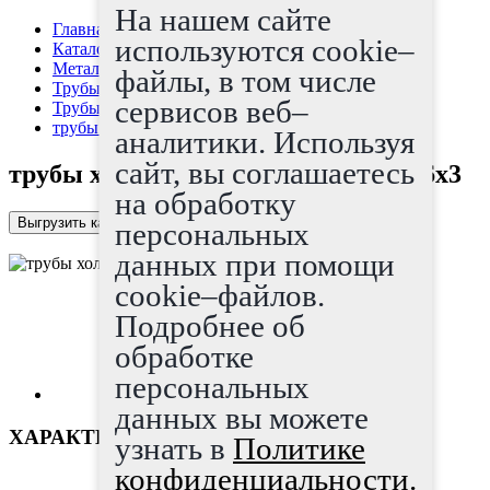
На нашем сайте
Главная страница
используются cookie–
Каталог
Металлопрокат
файлы, в том числе
Трубы
сервисов веб–
Трубы х/д
трубы холоднодеформированные 26x3
аналитики. Используя
сайт, вы соглашаетесь
трубы холоднодеформированные 26x3
на обработку
Выгрузить каталог в Excel
персональных
данных при помощи
cookie–файлов.
Подробнее об
обработке
персональных
данных вы можете
ХАРАКТЕРИСТИКИ
узнать в
Политике
конфиденциальности.