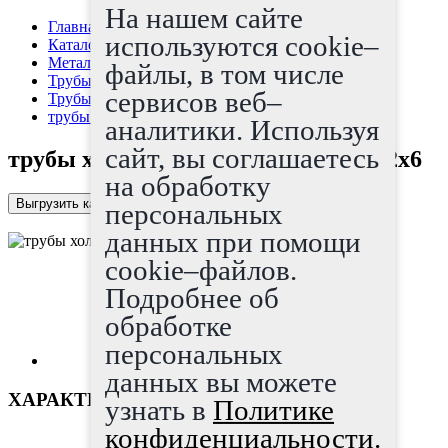
На нашем сайте
Главная страница
используются cookie–
Каталог
Металлопрокат
файлы, в том числе
Трубы
сервисов веб–
Трубы х/д
трубы холоднодеформированные 32x6
аналитики. Используя
сайт, вы соглашаетесь
трубы холоднодеформированные 32x6
на обработку
Выгрузить каталог в Excel
персональных
данных при помощи
cookie–файлов.
Подробнее об
обработке
персональных
данных вы можете
ХАРАКТЕРИСТИКИ
узнать в
Политике
конфиденциальности.