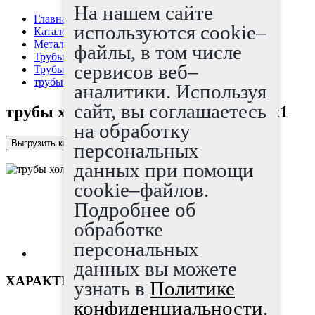
На нашем сайте
Главная страница
используются cookie–
Каталог
Металлопрокат
файлы, в том числе
Трубы
сервисов веб–
Трубы х/д
трубы холоднодеформированные 6x1
аналитики. Используя
сайт, вы соглашаетесь
трубы холоднодеформированные 6x1
на обработку
Выгрузить каталог в Excel
персональных
данных при помощи
cookie–файлов.
Подробнее об
обработке
персональных
данных вы можете
ХАРАКТЕРИСТИКИ
узнать в
Политике
конфиденциальности.