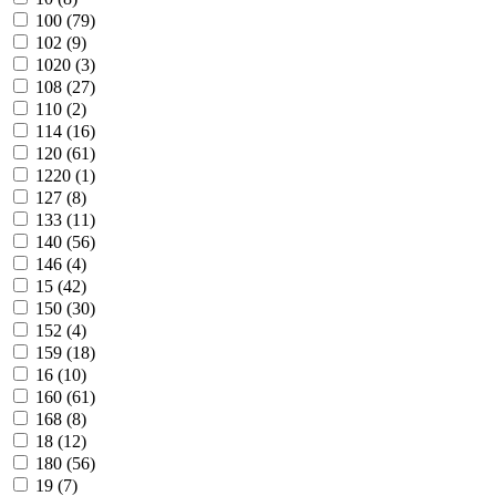
100 (
79
)
102 (
9
)
1020 (
3
)
108 (
27
)
110 (
2
)
114 (
16
)
120 (
61
)
1220 (
1
)
127 (
8
)
133 (
11
)
140 (
56
)
146 (
4
)
15 (
42
)
150 (
30
)
152 (
4
)
159 (
18
)
16 (
10
)
160 (
61
)
168 (
8
)
18 (
12
)
180 (
56
)
19 (
7
)