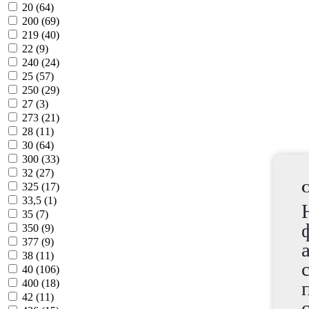
20 (
64
)
200 (
69
)
219 (
40
)
22 (
9
)
240 (
24
)
25 (
57
)
250 (
29
)
27 (
3
)
273 (
21
)
28 (
11
)
30 (
64
)
300 (
33
)
32 (
27
)
325 (
17
)
C
33,5 (
1
)
35 (
7
)
350 (
9
)
377 (
9
)
38 (
11
)
40 (
106
)
400 (
18
)
42 (
11
)