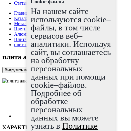
Cookie файлы
Статьи
На нашем сайте
Главная страница
используются cookie–
Каталог
Металлопрокат
файлы, в том числе
Цветные металлы
сервисов веб–
Алюминий, дюраль
Плита алюминиевая
аналитики. Используя
плита алюминиевая 100x1200x3000
сайт, вы соглашаетесь
плита алюминиевая 100x1200x3000
на обработку
персональных
Выгрузить каталог в Excel
данных при помощи
cookie–файлов.
Подробнее об
обработке
персональных
данных вы можете
узнать в
Политике
ХАРАКТЕРИСТИКИ