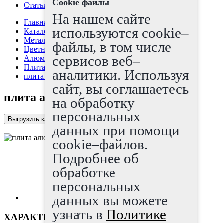
Cookie файлы
Статьи
На нашем сайте
Главная страница
используются cookie–
Каталог
Металлопрокат
файлы, в том числе
Цветные металлы
сервисов веб–
Алюминий, дюраль
Плита алюминиевая
аналитики. Используя
плита алюминиевая 18x1500x3000
сайт, вы соглашаетесь
плита алюминиевая 18x1500x3000
на обработку
персональных
Выгрузить каталог в Excel
данных при помощи
cookie–файлов.
Подробнее об
обработке
персональных
данных вы можете
узнать в
Политике
ХАРАКТЕРИСТИКИ