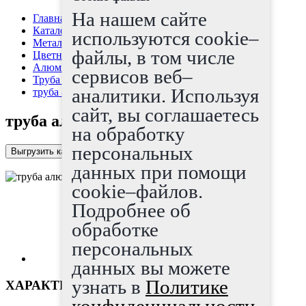
На нашем сайте
Главная страница
Каталог
используются cookie–
Металлопрокат
файлы, в том числе
Цветные металлы
Алюминий, дюраль
сервисов веб–
Труба алюминиевая
аналитики. Используя
труба алюминиевая круглая 80x5
сайт, вы соглашаетесь
труба алюминиевая круглая 80x5
на обработку
персональных
Выгрузить каталог в Excel
данных при помощи
cookie–файлов.
Подробнее об
обработке
персональных
данных вы можете
узнать в
Политике
ХАРАКТЕРИСТИКИ