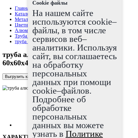
Cookie файлы
Главная страница
На нашем сайте
Каталог
Металлопрокат
используются cookie–
Цветные металлы
файлы, в том числе
Алюминий, дюраль
Труба алюминиевая
сервисов веб–
труба алюминиевая квадратная 60x60x4
аналитики. Используя
труба алюминиевая квадратная
сайт, вы соглашаетесь
60x60x4
на обработку
персональных
Выгрузить каталог в Excel
данных при помощи
cookie–файлов.
Подробнее об
обработке
персональных
данных вы можете
узнать в
Политике
ХАРАКТЕРИСТИКИ