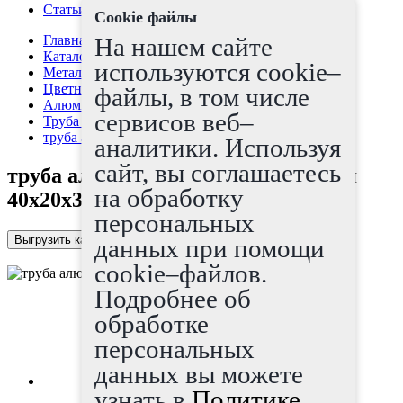
Статьи
Cookie файлы
Главная страница
На нашем сайте
Каталог
используются cookie–
Металлопрокат
Цветные металлы
файлы, в том числе
Алюминий, дюраль
сервисов веб–
Труба алюминиевая
труба алюминиевая прямоугольная 40x20x3
аналитики. Используя
сайт, вы соглашаетесь
труба алюминиевая прямоугольная
на обработку
40x20x3
персональных
Выгрузить каталог в Excel
данных при помощи
cookie–файлов.
Подробнее об
обработке
персональных
данных вы можете
узнать в
Политике