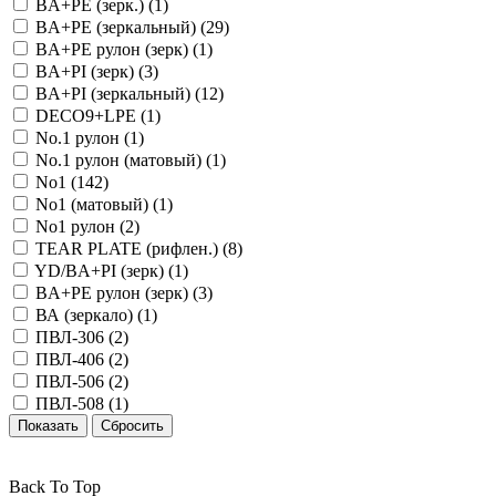
BA+PE (зерк.) (
1
)
BA+PE (зеркальный) (
29
)
BA+PE рулон (зерк) (
1
)
BA+PI (зерк) (
3
)
BA+PI (зеркальный) (
12
)
DECO9+LPE (
1
)
No.1 рулон (
1
)
No.1 рулон (матовый) (
1
)
No1 (
142
)
No1 (матовый) (
1
)
No1 рулон (
2
)
TEAR PLATE (рифлен.) (
8
)
YD/BA+PI (зерк) (
1
)
ВA+PE рулон (зерк) (
3
)
ВА (зеркало) (
1
)
ПВЛ-306 (
2
)
ПВЛ-406 (
2
)
ПВЛ-506 (
2
)
ПВЛ-508 (
1
)
Back To Top