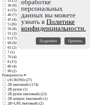
обработке
35 (
1
)
36 (
9
)
персональных
4 (
35
)
данных вы можете
40 (
7
)
45 (
4
)
узнать в
Политике
5 (
26
)
конфиденциальности.
50 (
8
)
55 (
2
)
6 (
17
)
Подробнее
Принять
60 (
9
)
65 (
2
)
7 (
1
)
70 (
4
)
8 (
15
)
80 (
4
)
90 (
2
)
Поверхность
(ACRONI) (
27
)
2B (матовый) (
174
)
2B рулон (
1
)
2B рулон (матовый) (
23
)
2B штрипс (матовый) (
1
)
2B+LPE (матовый) (
2
)