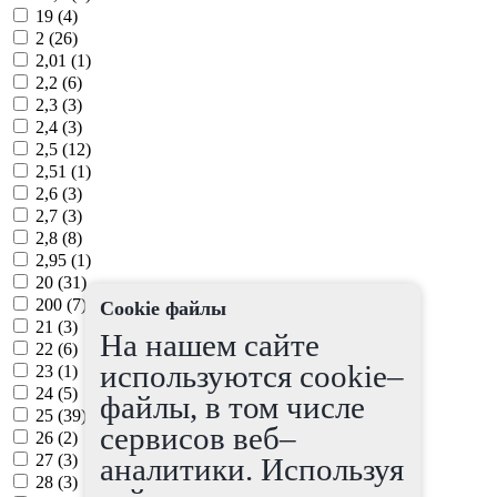
19 (
4
)
2 (
26
)
2,01 (
1
)
2,2 (
6
)
2,3 (
3
)
2,4 (
3
)
2,5 (
12
)
2,51 (
1
)
2,6 (
3
)
2,7 (
3
)
2,8 (
8
)
2,95 (
1
)
20 (
31
)
200 (
7
)
Cookie файлы
21 (
3
)
На нашем сайте
22 (
6
)
используются cookie–
23 (
1
)
24 (
5
)
файлы, в том числе
25 (
39
)
сервисов веб–
26 (
2
)
27 (
3
)
аналитики. Используя
28 (
3
)