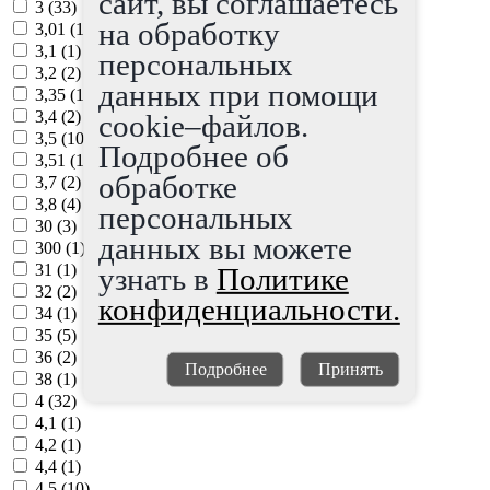
сайт, вы соглашаетесь
3 (
33
)
на обработку
3,01 (
1
)
3,1 (
1
)
персональных
3,2 (
2
)
данных при помощи
3,35 (
1
)
3,4 (
2
)
cookie–файлов.
3,5 (
10
)
Подробнее об
3,51 (
1
)
обработке
3,7 (
2
)
3,8 (
4
)
персональных
30 (
3
)
данных вы можете
300 (
1
)
31 (
1
)
узнать в
Политике
32 (
2
)
конфиденциальности.
34 (
1
)
35 (
5
)
36 (
2
)
Подробнее
Принять
38 (
1
)
4 (
32
)
4,1 (
1
)
4,2 (
1
)
4,4 (
1
)
4,5 (
10
)