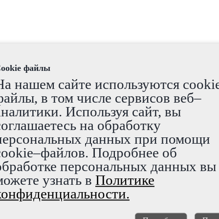
ookie файлы
На нашем сайте используются cooki
файлы, в том числе сервисов веб–
аналитики. Используя сайт, вы
соглашаетесь на обработку
персональных данных при помощи
cookie–файлов. Подробнее об
ортировка горячей питьевой воды, отвод горячих стоков
обработке персональных данных вы
можете узнать в
Политике
конфиденциальности.
 от рабочей температуры)
тойкости (PE-RT)