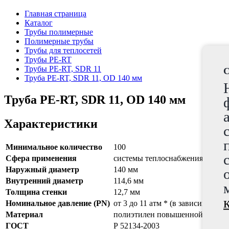
Главная страница
Каталог
Трубы полимерные
Полимерные трубы
Трубы для теплосетей
Трубы PE-RT
Трубы PE-RT, SDR 11
C
Труба PE-RT, SDR 11, OD 140 мм
Труба PE-RT, SDR 11, OD 140 мм
Характеристики
Минимальное количество
100
Сфера применения
системы теплоснабжения, трансп
Наружный диаметр
140 мм
Внутренний диаметр
114,6 мм
Толщина стенки
12,7 мм
Номинальное давление (PN)
от 3 до 11 атм * (в зависимости
Материал
полиэтилен повышенной термос
ГОСТ
Р 52134-2003