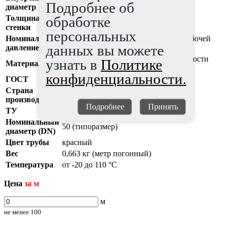
40,8 мм
Подробнее об
диаметр
обработке
Толщина
4,6 мм
стенки
персональных
Номинальное
от 3 до 11 атм * (в зависимости от рабочей
данных вы можете
давление (PN)
температуры)
полиэтилен повышенной термостойкости
узнать в
Политике
Материал
(PE-RT)
конфиденциальности.
ГОСТ
Р 52134-2003
Страна
Россия
производитель
Подробнее
Принять
ТУ
2248-012-54432486-2013
Номинальный
50 (типоразмер)
диаметр (DN)
Цвет трубы
красный
Вес
0,663 кг (метр погонный)
Температура
от -20 до 110 °С
Цена
за м
м
не менее
100