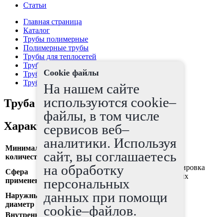
Статьи
Главная страница
Каталог
Трубы полимерные
Полимерные трубы
Трубы для теплосетей
Трубы PE-RT
Cookie файлы
Трубы PE-RT, SDR 11
Труба PE-RT, SDR 11, OD 50 мм
На нашем сайте
используются cookie–
Труба PE-RT, SDR 11, OD 50 мм
файлы, в том числе
Характеристики
сервисов веб–
аналитики. Используя
Минимальное
100
сайт, вы соглашаетесь
количество
на обработку
системы теплоснабжения, транспортировка
Сфера
горячей питьевой воды, отвод горячих
персональных
применения
стоков
данных при помощи
Наружный
50 мм
диаметр
cookie–файлов.
Внутренний