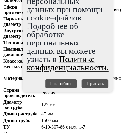
персональных
количество
данных при помощи
Сфера
безнапорная канализация (внутренняя)
применения
cookie–файлов.
Наружный
110 мм
Подробнее об
диаметр
Внутренний
обработке
105,6 мм
диаметр
персональных
Толщина стенки
2,2 мм
данных вы можете
Номинальное
0
давление (PN)
узнать в
Политике
Класс кольцевой
4
конфиденциальности.
жесткости (SN)
непластифицированный
Материал
поливинилхлорид (НПВХ) упрощённо
Подробнее
Принять
называют (ПВХ)
Страна
Россия
производитель
Диаметр
123 мм
раструба
Длина раструба
47 мм
Длина трубы
1500 мм
ТУ
6-19-307-86 с изм. 1-7