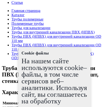
Статьи
Главная страница
Каталог
Трубы полимерные
Полимерные трубы
Трубы для канализации
Трубы для внутренней канализации ПВХ (НПВХ)
Трубы ПВХ (НПВХ) для внутренней канализации OD
110 мм
Трубы ПВХ (НПВХ) для внутренней канализации OD
110 мм, стенка 2,2 мм
Cookie файлы
Труба для внутренней канализации ПВХ (НПВХ)
OD110мм, 1500мм, 1шт, стенка 2.2мм
На нашем сайте
используются cookie–
Труба для внутренней канализации
файлы, в том числе
ПВХ (НПВХ) OD110мм, 1500мм, 1шт,
сервисов веб–
стенка 2.2мм
аналитики. Используя
Характеристики
сайт, вы соглашаетесь
на обработку
Минимальное
1