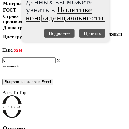
данных вы можете
Материал
Полипропилен ПП (PP)
узнать в
Политике
ГОСТ
Р 54475-2011
конфиденциальности.
Страна
Италия
производитель
Длина трубы
6000 мм
Подробнее
Принять
Черный снаружи, желто-оранжевый
Цвет трубы
внутри
Цена
за м
м
не менее
6
Выгрузить каталог в Excel
Back To Top
Основа