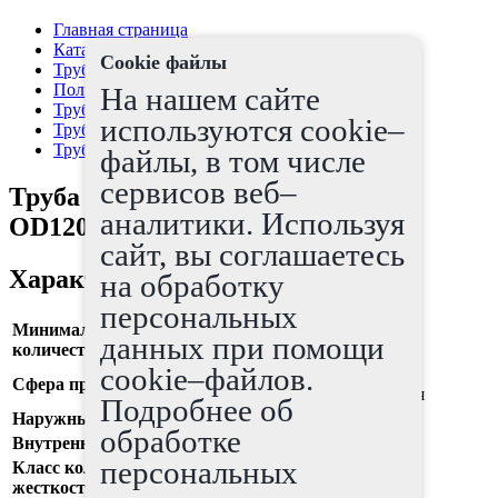
Главная страница
Каталог
Cookie файлы
Трубы полимерные
Полимерные трубы
На нашем сайте
Трубы для канализации
используются cookie–
Трубы ГИДРО (HYDRO)
Труба ГИДРО (HYDRO) PP, OD1200мм, SN16
файлы, в том числе
сервисов веб–
Труба ГИДРО (HYDRO) PP,
аналитики. Используя
OD1200мм, SN16
сайт, вы соглашаетесь
Характеристики
на обработку
персональных
Минимальное
6
данных при помощи
количество
cookie–файлов.
наружные сети ливневой
Сфера применения
канализации и водоотведения
Подробнее об
Наружный диаметр
1200 мм
обработке
Внутренний диаметр
1030 мм
персональных
Класс кольцевой
16
жесткости (SN)