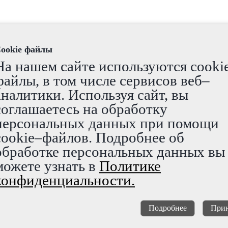
ookie файлы
 фильтре ПНД/ПВД
На нашем сайте используются cooki
льтре ПНД/ПВД, OD110мм, Бухты по 50м, синяя, SN8
файлы, в том числе сервисов веб–
 двустенная в фильтре ПНД/ПВД, OD110
аналитики. Используя сайт, вы
соглашаетесь на обработку
персональных данных при помощи
cookie–файлов. Подробнее об
обработке персональных данных вы
ие и водопонижение земель
можете узнать в
Политике
конфиденциальности.
Подробнее
Прин