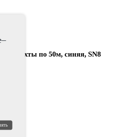
e–
мм, Бухты по 50м, синяя, SN8
ять