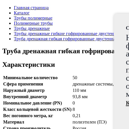
Главная страница
Каталог
Трубы полимерные
Полимерные трубы
C
Трубы дренажные
Трубы дренажные гибкие гофрированные двустенные в
Труба дренажная гибкая гофрированные двустенная в фи
Труба дренажная гибкая гофрированные
Характеристики
Минимальное количество
50
Сфера применения
дренажные системы, осушен
Наружный диаметр
110 мм
Внутренний диаметр
93,8 мм
Номинальное давление (PN)
0
Класс кольцевой жесткости (SN)
8
Вес погонного метра, кг
0,21
Материал
полиэтилен (ПЭ)
Страна производитель
Россия