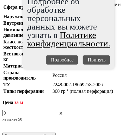
Подробнее об
дренажные системы, осушение и
Сфера применения
обработке
водопонижение земель
персональных
Наружный диаметр
160 мм
Внутренний диаметр
140,2 мм
данных вы можете
Номинальное
0
узнать в
Политике
давление (PN)
конфиденциальности.
Класс кольцевой
8
жесткости (SN)
Вес погонного метра,
1,1
кг
Подробнее
Принять
Материал
полиэтилен (ПЭ)
Страна
Россия
производитель
ТУ
2248-002-18669258-2006
Типы перфорации
360 гр.° (полная перфорация)
Цена
за м
м
не менее
50