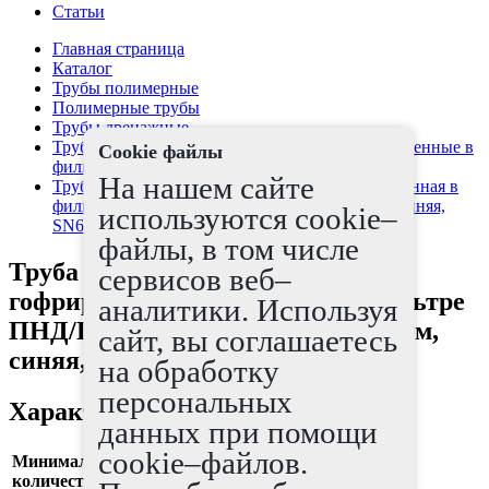
Статьи
Главная страница
Каталог
Трубы полимерные
Полимерные трубы
Трубы дренажные
Трубы дренажные гибкие гофрированные двустенные в
Cookie файлы
фильтре ПНД/ПВД
На нашем сайте
Труба дренажная гибкая гофрированные двустенная в
фильтре ПНД/ПВД, OD160мм, Бухты по 50м, синяя,
используются cookie–
SN6
файлы, в том числе
Труба дренажная гибкая
сервисов веб–
гофрированные двустенная в фильтре
аналитики. Используя
ПНД/ПВД, OD160мм, Бухты по 50м,
сайт, вы соглашаетесь
синяя, SN6
на обработку
персональных
Характеристики
данных при помощи
cookie–файлов.
Минимальное
50
количество